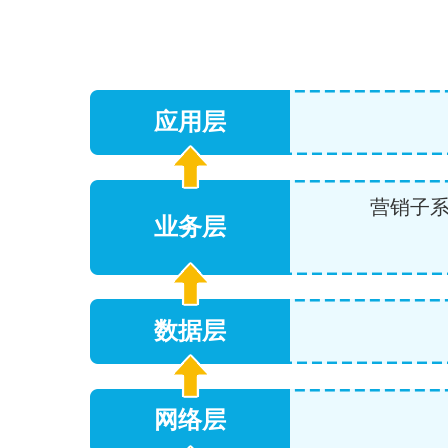
应用层
营销子
业务层
数据层
网络层