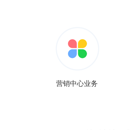
营销中心业务