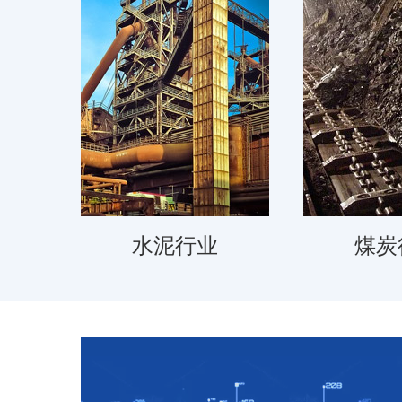
水泥行业
煤炭