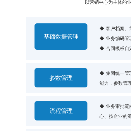
以营销中心为主体的
◆ 客户档案
基础数据管理
◆ 业务编码
◆ 合同模板
◆ 集团统一
参数管理
能力，参数管
◆ 业务审批
流程管理
心、按企业的