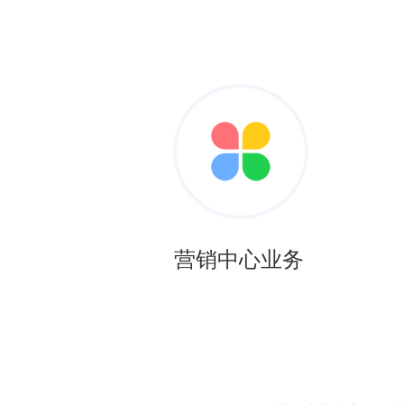
营销中心业务