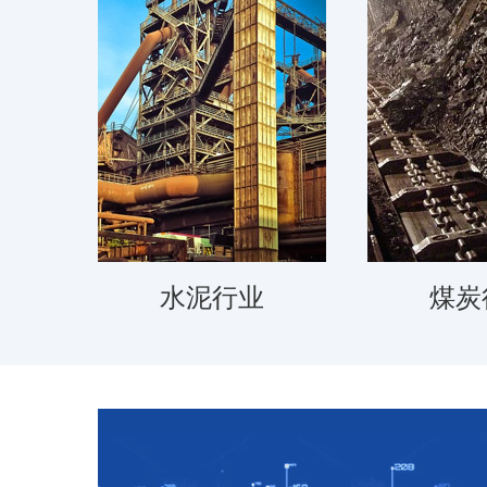
水泥行业
煤炭