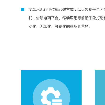
变革水泥行业传统营销方式，以大数据平台为
托，借助电商平台、移动应用等前沿手段打造
动化、无纸化、可视化的多场景营销。