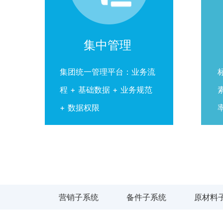
集中管理
集团统一管理平台：业务流
程 + 基础数据 + 业务规范
+ 数据权限
营销子系统
备件子系统
原材料