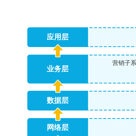
应用层
营销子
业务层
数据层
网络层